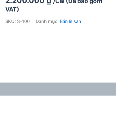
2.200.000
₫
/Cái (Đã bao gồm
VAT)
SKU:
S-100
Danh mục:
Bản lề sàn