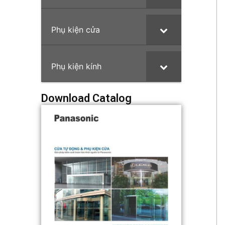
:
Phụ kiện cửa
Phụ kiện kính
Download Catalog