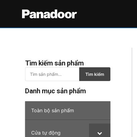
Nhảy
tới
nội
dung
Tìm kiếm sản phẩm
T
Tìm kiếm
ì
Danh mục sản phẩm
m
k
Toàn bộ sản phẩm
i
ế
m
Cửa tự động