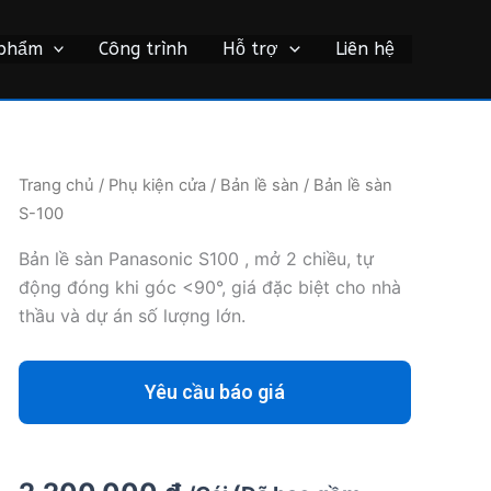
 phẩm
Công trình
Hỗ trợ
Liên hệ
Trang chủ
/
Phụ kiện cửa
/
Bản lề sàn
/ Bản lề sàn
S-100
Bản lề sàn Panasonic S100 , mở 2 chiều, tự
động đóng khi góc <90°, giá đặc biệt cho nhà
thầu và dự án số lượng lớn.
Yêu cầu báo giá