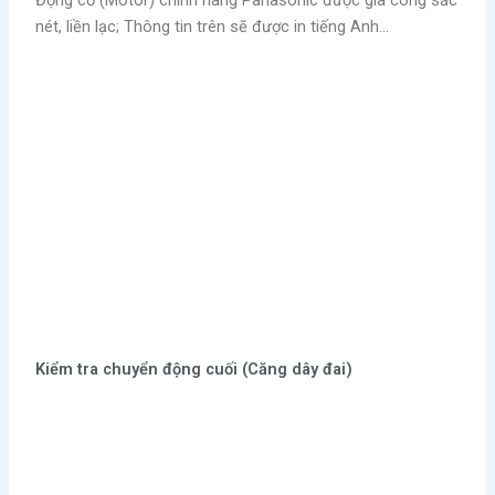
Động cơ (Motor) chính hãng Panasonic được gia công sắc
nét, liền lạc; Thông tin trên sẽ được in tiếng Anh…
Kiểm tra chuyển động cuối (Căng dây đai)