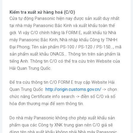
Kiểm tra xuất xứ hàng hoá (C/O)
Cửa tự động Panasonic hiện nay được sản xuất duy nhất
tại nhà máy Panasonic Bắc Kinh và xuất khẩu toàn thế
giới. Vì vậy C/O chính hãng là FORM E, xuất khẩu từ Nhà
máy Panasonic Bắc Kinh; Nhà nhập khẩu Công ty TNHH
Đại Phong; Tên sản phẩm PS-100 / PS-120 / PS-150…, mã
sản phẩm xuất khẫu ONACS… Thông tin trên sản phẩm là
tiếng Anh. Thông tin C/O có thể tra cứu trên Website của
Hải Quan Trung Quốc.
Để tra cứu thông tin C/O FORM E truy cập Website Hải
Quan Trung Quốc
http://origin.customs.gov.cn/
-> chọn
chức năng Certificate info search -> điền số C/O và số
hóa đơn thương mại để xem thông tin.
Do nhà máy Panasonic không cho phép xuất khẩu sản
phẩm qua các Công ty XNK trung gian nên C/O giả sẽ
dùng tên nhà xuất khẩu không phải Nhà máy Panasonic.