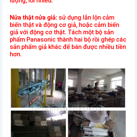
lượng, lỗi nhiều.
Nửa thật nửa giả:
sử dụng lẫn lộn cảm
biến thật và động cơ giả, hoặc cảm biến
giả với động cơ thật. Tách một bộ sản
phẩm Panasonic thành hai bộ rồi ghép các
sản phẩm giả khác để bán được nhiều tiền
hơn.