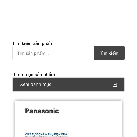
Tìm kiếm sản phẩm
T
Tìm kiếm
ì
m
Danh mục sản phẩm
k
Xem danh mục
i
ế
m
: