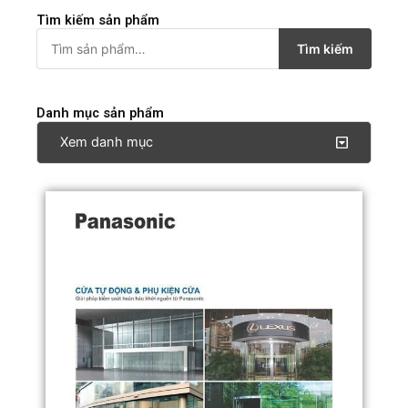
Tìm kiếm sản phẩm
T
Tìm kiếm
ì
m
Danh mục sản phẩm
k
Xem danh mục
i
ế
m
: